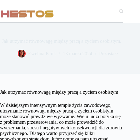
Przejdź
do
treści
Jak utrzymać równowagę między pracą a życiem osobistym.
Ewelina Kruk
13 marca 2024
Pozostałe
Jak utrzymać równowagę między pracą a życiem osobistym
W dzisiejszym intensywnym tempie życia zawodowego,
utrzymanie równowagi między pracą a życiem osobistym
może stanowić prawdziwe wyzwanie. Wielu ludzi boryka się
z problemem przesterowania, co może prowadzić do
wyczerpania, stresu i negatywnych konsekwencji dla zdrowia
psychicznego. Dlatego warto przyjrzeć się kilku
sprawdzonym strategiom, które pomogą nam utrzymać