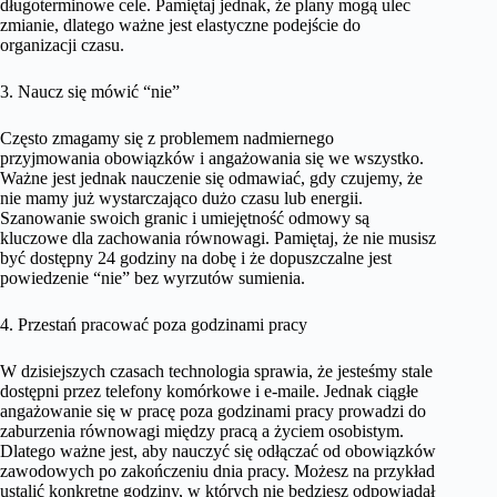
długoterminowe cele. Pamiętaj jednak, że plany mogą ulec
zmianie, dlatego ważne jest elastyczne podejście do
organizacji czasu.
3. Naucz się mówić “nie”
Często zmagamy się z problemem nadmiernego
przyjmowania obowiązków i angażowania się we wszystko.
Ważne jest jednak nauczenie się odmawiać, gdy czujemy, że
nie mamy już wystarczająco dużo czasu lub energii.
Szanowanie swoich granic i umiejętność odmowy są
kluczowe dla zachowania równowagi. Pamiętaj, że nie musisz
być dostępny 24 godziny na dobę i że dopuszczalne jest
powiedzenie “nie” bez wyrzutów sumienia.
4. Przestań pracować poza godzinami pracy
W dzisiejszych czasach technologia sprawia, że jesteśmy stale
dostępni przez telefony komórkowe i e-maile. Jednak ciągłe
angażowanie się w pracę poza godzinami pracy prowadzi do
zaburzenia równowagi między pracą a życiem osobistym.
Dlatego ważne jest, aby nauczyć się odłączać od obowiązków
zawodowych po zakończeniu dnia pracy. Możesz na przykład
ustalić konkretne godziny, w których nie będziesz odpowiadał