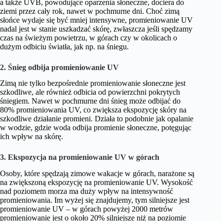
a także UVB, powodujące oparzenia słoneczne, dociera do
ziemi przez cały rok, nawet w pochmurne dni. Choć zimą
słońce wydaje się być mniej intensywne, promieniowanie UV
nadal jest w stanie uszkadzać skórę, zwłaszcza jeśli spędzamy
czas na świeżym powietrzu, w górach czy w okolicach o
dużym odbiciu światła, jak np. na śniegu.
2. Śnieg odbija promieniowanie UV
Zimą nie tylko bezpośrednie promieniowanie słoneczne jest
szkodliwe, ale również odbicia od powierzchni pokrytych
śniegiem. Nawet w pochmurne dni śnieg może odbijać do
80% promieniowania UV, co zwiększa ekspozycję skóry na
szkodliwe działanie promieni. Działa to podobnie jak opalanie
w wodzie, gdzie woda odbija promienie słoneczne, potęgując
ich wpływ na skórę.
3. Ekspozycja na promieniowanie UV w górach
Osoby, które spędzają zimowe wakacje w górach, narażone są
na zwiększoną ekspozycję na promieniowanie UV. Wysokość
nad poziomem morza ma duży wpływ na intensywność
promieniowania. Im wyżej się znajdujemy, tym silniejsze jest
promieniowanie UV – w górach powyżej 2000 metrów
promieniowanie jest o około 20% silniejsze niż na poziomie