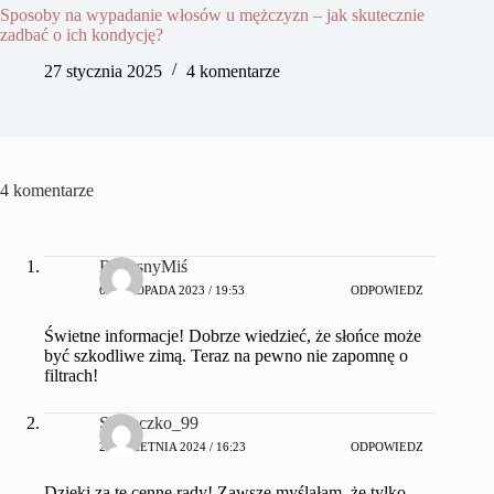
Sposoby na wypadanie włosów u mężczyzn – jak skutecznie
zadbać o ich kondycję?
27 stycznia 2025
4 komentarze
4 komentarze
RadosnyMiś
6 LISTOPADA 2023 / 19:53
ODPOWIEDZ
Świetne informacje! Dobrze wiedzieć, że słońce może
być szkodliwe zimą. Teraz na pewno nie zapomnę o
filtrach!
Słoneczko_99
28 KWIETNIA 2024 / 16:23
ODPOWIEDZ
Dzięki za te cenne rady! Zawsze myślałam, że tylko