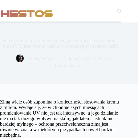
Przejdź
do
treści
Krem z filtrem w zimowej pielęgnacji skóry – czy ochrona
przed UV jest równie ważna w chłodniejszych miesiącach?
Amelia Wójcik
25 lutego 2025
Uroda
4 komentarze
Zimą wiele osób zapomina o konieczności stosowania kremu
z filtrem. Wydaje się, że w chłodniejszych miesiącach
promieniowanie UV nie jest tak intensywne, a jego działanie
nie ma tak dużego wpływu na skórę, jak latem. Jednak nic
bardziej mylnego – ochrona przeciwsłoneczna zimą jest
równie ważna, a w niektórych przypadkach nawet bardziej
niezbędna.