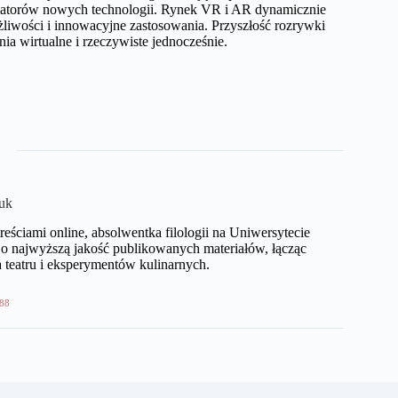
 amatorów nowych technologii. Rynek VR i AR dynamicznie
ożliwości i innowacyjne zastosowania. Przyszłość rozrywki
ia wirtualne i rzeczywiste jednocześnie.
uk
eściami online, absolwentka filologii na Uniwersytecie
o najwyższą jakość publikowanych materiałów, łącząc
 teatru i eksperymentów kulinarnych.
88