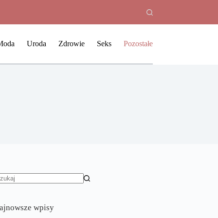
Moda
Uroda
Zdrowie
Seks
Pozostałe
rak
yników
ajnowsze wpisy