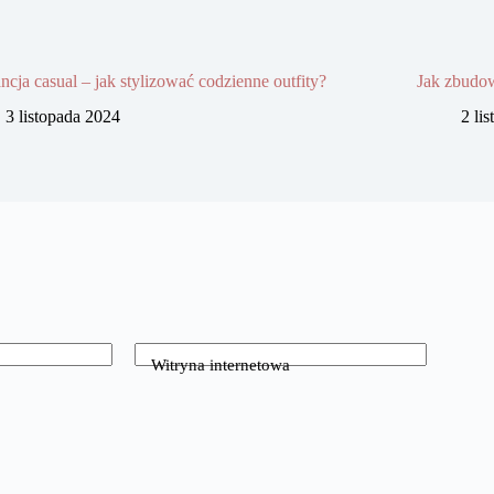
ncja casual – jak stylizować codzienne outfity?
Jak zbudow
3 listopada 2024
2 li
Witryna internetowa