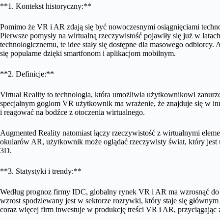
**1. Kontekst historyczny:**
Pomimo że VR i AR zdają się być nowoczesnymi osiągnięciami technolo
Pierwsze pomysły na wirtualną rzeczywistość pojawiły się już w latac
technologicznemu, te idee stały się dostępne dla masowego odbiorcy. A
się popularne dzięki smartfonom i aplikacjom mobilnym.
**2. Definicje:**
Virtual Reality to technologia, która umożliwia użytkownikowi zanurz
specjalnym goglom VR użytkownik ma wrażenie, że znajduje się w in
i reagować na bodźce z otoczenia wirtualnego.
Augmented Reality natomiast łączy rzeczywistość z wirtualnymi elem
okularów AR, użytkownik może oglądać rzeczywisty świat, który jest
3D.
**3. Statystyki i trendy:**
Według prognoz firmy IDC, globalny rynek VR i AR ma wzrosnąć do 
wzrost spodziewany jest w sektorze rozrywki, który staje się główny
coraz więcej firm inwestuje w produkcję treści VR i AR, przyciągają