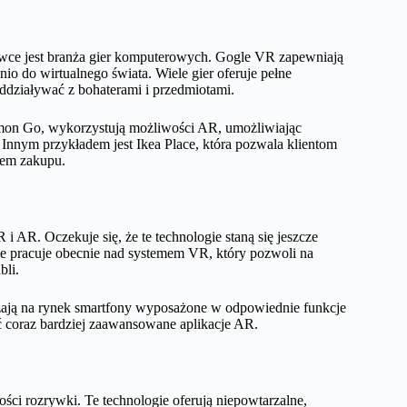
wce jest branża gier komputerowych. Gogle VR zapewniają
o do wirtualnego świata. Wiele gier oferuje pełne
oddziaływać z bohaterami i przedmiotami.
kemon Go, wykorzystują możliwości AR, umożliwiając
Innym przykładem jest Ikea Place, która pozwala klientom
iem zakupu.
 AR. Oczekuje się, że te technologie staną się jeszcze
alve pracuje obecnie nad systemem VR, który pozwoli na
bli.
dzają na rynek smartfony wyposażone w odpowiednie funkcje
ć coraz bardziej zaawansowane aplikacje AR.
ości rozrywki. Te technologie oferują niepowtarzalne,