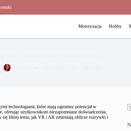
ontakt
Motoryzacja
Hobby
ual Reality i Augmented Reality: Przyszłość rozrywki.
Ewelina Kruk
25 grudnia 2023
Pozostałe
ymi technologiami, które mają ogromny potencjał w
nice, oferując użytkownikom niezapomniane doświadczenia,
B
 się bliżej temu, jak VR i AR zmieniają oblicze rozrywki i
w
N