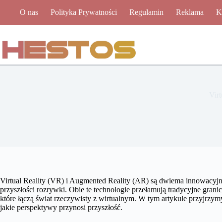
Przejdź
O nas
Polityka Prywatności
Regulamin
Reklama
K
do
treści
Virt
Virtual Reality (VR) i Augmented Reality (AR) są dwiema innowacyjn
przyszłości rozrywki. Obie te technologie przełamują tradycyjne gra
które łączą świat rzeczywisty z wirtualnym. W tym artykule przyjrzymy
jakie perspektywy przynosi przyszłość.