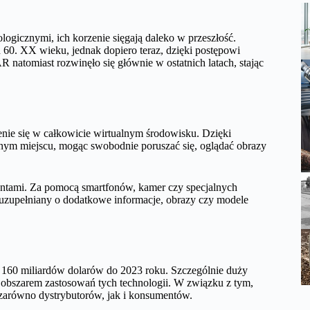
gicznymi, ich korzenie sięgają daleko w przeszłość.
h 60. XX wieku, jednak dopiero teraz, dzięki postępowi
R natomiast rozwinęło się głównie w ostatnich latach, stając
enie się w całkowicie wirtualnym środowisku. Dzięki
nym miejscu, mogąc swobodnie poruszać się, oglądać obrazy
entami. Za pomocą smartfonów, kamer czy specjalnych
 uzupełniany o dodatkowe informacje, obrazy czy modele
160 miliardów dolarów do 2023 roku. Szczególnie duży
m obszarem zastosowań tych technologii. W związku z tym,
c zarówno dystrybutorów, jak i konsumentów.