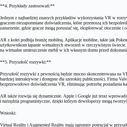
**4. Przykłady zastosowań:**
Jednym z najbardziej znanych przykładów wykorzystania VR w rozry
graczom niezapomniane doświadczenia, które przenoszą ich bezpośredni
zanurzenie, gdzie gracze mogą poruszać się, eksplorować otoczenie i 
AR z kolei podbija branżę mobilną. Aplikacje mobilne, takie jak Po
użytkownikom łapanie wirtualnych stworzeń w rzeczywistym świecie. 
na wirtualne umieszczenie mebli w ich własnym domu przed dokonan
**5. Przyszłość rozrywki:**
Przyszłość rozrywki z pewnością będzie mocno skoncentrowana na VR i
bardziej interaktywne i dostępne dla szerokiej publiczności. Firma V
bezprzewodowe doświadczenia VR, eliminując potrzebę posiadania ka
AR także rozwija się dynamicznie. Apple i Google już teraz wprowa
i narzędzia programistyczne, dzięki którym deweloperzy mogą tworzy
Wnioski:
Virtual Reality i Augmented Reality mają ogromny potencjał w przyszł