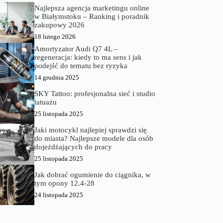
Najlepsza agencja marketingu online
w Białymstoku – Ranking i poradnik
zakupowy 2026
18 lutego 2026
Amortyzator Audi Q7 4L –
regeneracja: kiedy to ma sens i jak
podejść do tematu bez ryzyka
14 grudnia 2025
SKY Tattoo: profesjonalna sieć i studio
tatuażu
25 listopada 2025
Jaki motocykl najlepiej sprawdzi się
do miasta? Najlepsze modele dla osób
dojeżdżających do pracy
25 listopada 2025
Jak dobrać ogumienie do ciągnika, w
tym opony 12.4-28
24 listopada 2025