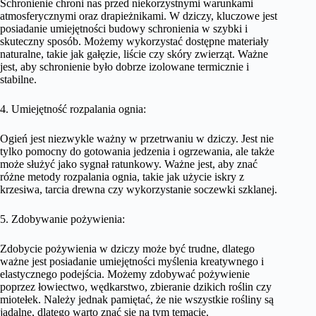
Schronienie chroni nas przed niekorzystnymi warunkami
atmosferycznymi oraz drapieżnikami. W dziczy, kluczowe jest
posiadanie umiejętności budowy schronienia w szybki i
skuteczny sposób. Możemy wykorzystać dostępne materiały
naturalne, takie jak gałęzie, liście czy skóry zwierząt. Ważne
jest, aby schronienie było dobrze izolowane termicznie i
stabilne.
4. Umiejętność rozpalania ognia:
Ogień jest niezwykle ważny w przetrwaniu w dziczy. Jest nie
tylko pomocny do gotowania jedzenia i ogrzewania, ale także
może służyć jako sygnał ratunkowy. Ważne jest, aby znać
różne metody rozpalania ognia, takie jak użycie iskry z
krzesiwa, tarcia drewna czy wykorzystanie soczewki szklanej.
5. Zdobywanie pożywienia:
Zdobycie pożywienia w dziczy może być trudne, dlatego
ważne jest posiadanie umiejętności myślenia kreatywnego i
elastycznego podejścia. Możemy zdobywać pożywienie
poprzez łowiectwo, wędkarstwo, zbieranie dzikich roślin czy
miotełek. Należy jednak pamiętać, że nie wszystkie rośliny są
jadalne, dlatego warto znać się na tym temacie.