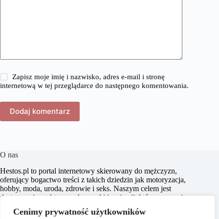
Zapisz moje imię i nazwisko, adres e-mail i stronę
internetową w tej przeglądarce do następnego komentowania.
Dodaj komentarz
O nas
​Hestos.pl to portal internetowy skierowany do mężczyzn,
oferujący bogactwo treści z takich dziedzin jak motoryzacja,
hobby, moda, uroda, zdrowie i seks. Naszym celem jest
dostarczanie praktycznych porad i inspiracji, które pomagają
w podejmowaniu świadomych decyzji oraz zachęcają do
Cenimy prywatność użytkowników
aktywnego stylu życia. Dbamy o to, aby nasze artykuły były