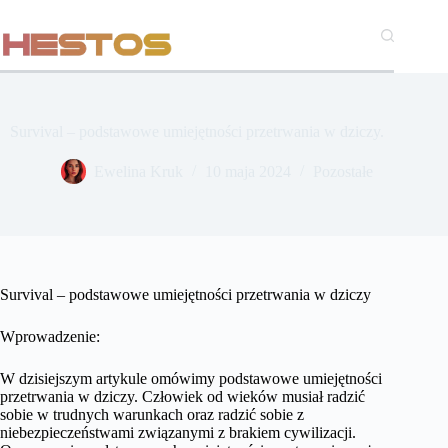
Przejdź
do
treści
Survival – podstawowe umiejętności przetrwania w dziczy.
Ewelina Kruk
10 maja 2024
Pozostałe
Survival – podstawowe umiejętności przetrwania w dziczy
Wprowadzenie:
W dzisiejszym artykule omówimy podstawowe umiejętności
przetrwania w dziczy. Człowiek od wieków musiał radzić
sobie w trudnych warunkach oraz radzić sobie z
niebezpieczeństwami związanymi z brakiem cywilizacji.