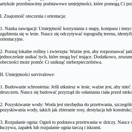
artykule przedstawimy podstawowe umiejętności, które pomogą Ci prz
I. Znajomość otoczenia i orientacja:
1. Nauka nawigacji: Umiejętność korzystania z mapy, kompasu i inny
zgubienia się w lesie. Naucz się odczytywać topografię terenu, ident
orientacyjne.
2. Poznaj lokalne rośliny i zwierzęta: Ważne jest, aby rozpoznawać ja
jednocześnie unikać tych, które mogą być trujące. Dodatkowo, zrozumi
obecności może pomóc Ci uniknąć niebezpieczeństwa.
II. Umiejętności survivalowe:
1. Budowanie schronienia: Jeśli utkniesz w lesie, ważne jest, aby mieć
deszczem. Naucz się budować przyrząd do osłaniania ciała przed nie
2. Pozyskiwanie wody: Woda jest niezbędna do przetrwania, szczegól
pozyskiwania wody, takich jak zbieranie rosy, destylacja lub konstrukcj
3. Rozpalanie ognia: Ogień to podstawa przetrwania w dziczy. Naucz s
łuczywa, zapałek lub rozpalanie ognia tarczą i iskrami.