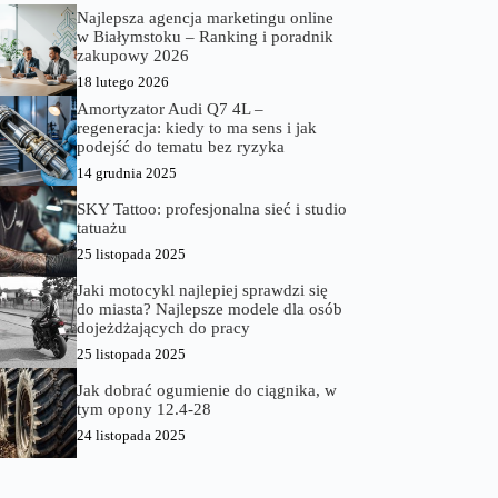
Najlepsza agencja marketingu online
w Białymstoku – Ranking i poradnik
zakupowy 2026
18 lutego 2026
Amortyzator Audi Q7 4L –
regeneracja: kiedy to ma sens i jak
podejść do tematu bez ryzyka
14 grudnia 2025
SKY Tattoo: profesjonalna sieć i studio
tatuażu
25 listopada 2025
Jaki motocykl najlepiej sprawdzi się
do miasta? Najlepsze modele dla osób
dojeżdżających do pracy
25 listopada 2025
Jak dobrać ogumienie do ciągnika, w
tym opony 12.4-28
24 listopada 2025