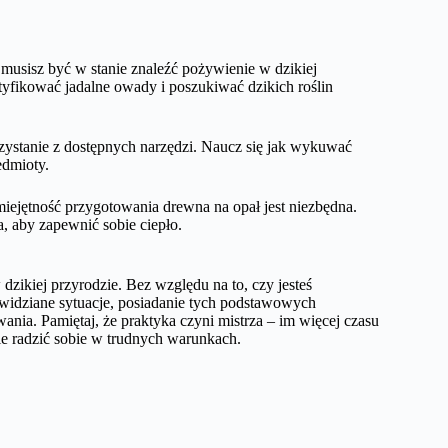
 musisz być w stanie znaleźć pożywienie w dzikiej
ntyfikować jadalne owady i poszukiwać dzikich roślin
zystanie z dostępnych narzędzi. Naucz się jak wykuwać
edmioty.
iejętność przygotowania drewna na opał jest niezbędna.
a, aby zapewnić sobie ciepło.
dzikiej przyrodzie. Bez względu na to, czy jesteś
ewidziane sytuacje, posiadanie tych podstawowych
nia. Pamiętaj, że praktyka czyni mistrza – im więcej czasu
nie radzić sobie w trudnych warunkach.