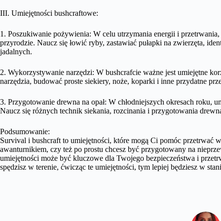
III. Umiejętności bushcraftowe:
1. Poszukiwanie pożywienia: W celu utrzymania energii i przetrwania,
przyrodzie. Naucz się łowić ryby, zastawiać pułapki na zwierzęta, ide
jadalnych.
2. Wykorzystywanie narzędzi: W bushcrafcie ważne jest umiejętne kor
narzędzia, budować proste siekiery, noże, koparki i inne przydatne prz
3. Przygotowanie drewna na opał: W chłodniejszych okresach roku, um
Naucz się różnych technik siekania, rozcinania i przygotowania drewn
Podsumowanie:
Survival i bushcraft to umiejętności, które mogą Ci pomóc przetrwać w 
awanturnikiem, czy też po prostu chcesz być przygotowany na nieprz
umiejętności może być kluczowe dla Twojego bezpieczeństwa i przetrwa
spędzisz w terenie, ćwicząc te umiejętności, tym lepiej będziesz w sta