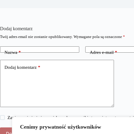
Dodaj komentarz
Twój adres email nie zostanie opublikowany.
Wymagane pola są oznaczone
*
Nazwa
*
Adres e-mail
*
Dodaj komentarz
*
Zapisz moje imię i nazwisko, adres e-mail i stronę internetową w 
Cenimy prywatność użytkowników
Dodaj komentarz