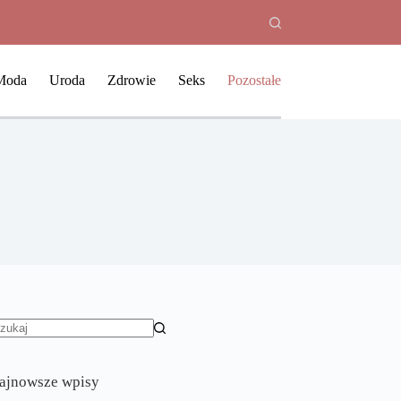
Moda
Uroda
Zdrowie
Seks
Pozostałe
rak
yników
ajnowsze wpisy