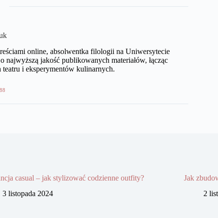
uk
eściami online, absolwentka filologii na Uniwersytecie
o najwyższą jakość publikowanych materiałów, łącząc
 teatru i eksperymentów kulinarnych.
88
ncja casual – jak stylizować codzienne outfity?
Jak zbudow
3 listopada 2024
2 li