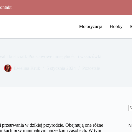
ontakt
Motoryzacja
Hobby
val i bushcraft: Podstawowe umiejętności i wskazówki.
Ewelina Kruk
5 stycznia 2024
Pozostałe
B
w
i przetrwania w dzikiej przyrodzie. Obejmują one różne
N
warunkach przy minimalnym narzędziu i zasobach. W tym