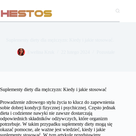
Przejdź
do
treści
Suplementy diety dla mężczyzn: Kiedy i jakie stosować.
Ewelina Kruk
22 lutego 2024
Pozostałe
Suplementy diety dla mężczyzn: Kiedy i jakie stosować
Prowadzenie zdrowego stylu życia to klucz do zapewnienia
sobie dobrej kondycji fizycznej i psychicznej. Często jednak
dieta i codzienne nawyki nie zawsze dostarczają
odpowiednich składników odżywczych, które organizm
potrzebuje. W takim przypadku suplementy diety mogą się
okazać pomocne, ale ważne jest wiedzieć, kiedy i jakie
suplementy stosować. W tym artykule przedstawimy