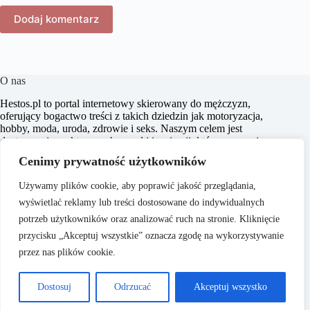
Dodaj komentarz
O nas
​Hestos.pl to portal internetowy skierowany do mężczyzn,
oferujący bogactwo treści z takich dziedzin jak motoryzacja,
hobby, moda, uroda, zdrowie i seks. Naszym celem jest
dostarczanie praktycznych porad i inspiracji, które pomagają
w podejmowaniu świadomych decyzji oraz zachęcają do
Cenimy prywatność użytkowników
aktywnego stylu życia. Dbamy o to, aby nasze artykuły były
zrozumiałe i dostępne dla każdego, niezależnie od poziomu
Używamy plików cookie, aby poprawić jakość przeglądania,
wiedzy w danym zakresie.
wyświetlać reklamy lub treści dostosowane do indywidualnych
potrzeb użytkowników oraz analizować ruch na stronie. Kliknięcie
przycisku „Akceptuj wszystkie” oznacza zgodę na wykorzystywanie
przez nas plików cookie.
O nas
Copyright © 2026 -
Polityka Prywatności
Dostosuj
Odrzucać
Akceptuj wszystko
Hestos.pl
Regulamin