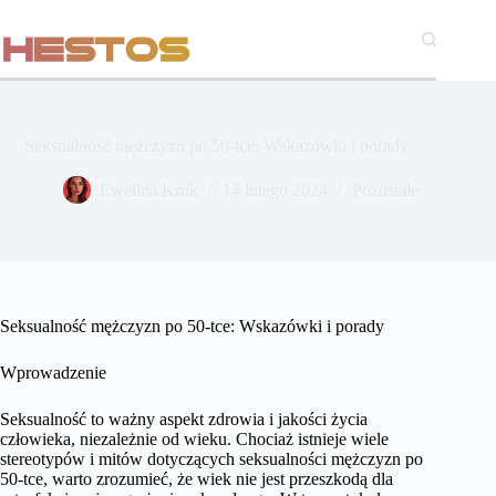
Przejdź
do
treści
Seksualność mężczyzn po 50-tce: Wskazówki i porady.
Ewelina Kruk
14 lutego 2024
Pozostałe
Seksualność mężczyzn po 50-tce: Wskazówki i porady
Wprowadzenie
Seksualność to ważny aspekt zdrowia i jakości życia
człowieka, niezależnie od wieku. Chociaż istnieje wiele
stereotypów i mitów dotyczących seksualności mężczyzn po
50-tce, warto zrozumieć, że wiek nie jest przeszkodą dla