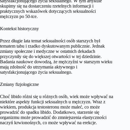
satysfakcjonującego życia seksualnego. W tym artykule
skupimy się na dostarczeniu rzetelnych informacji i
praktycznych wskazówek dotyczących seksualności
mężczyzn po 50-tce.
Kontekst historyczny
Przez długie lata temat seksualności osób starszych był
tematem tabu i rzadko dyskutowanym publicznie. Jednak
zmiany społeczne i medyczne w ostatnich dekadach
przyczyniły się do większej otwartości w tej dziedzinie.
Badania naukowe dowodzą, że mężczyźni w starszym wieku
mają zdolność do utrzymania aktywnego i
satysfakcjonującego życia seksualnego.
Zmiany fizjologiczne
Choć libido różni się u różnych osób, wiek może wpływać na
niektóre aspekty funkcji seksualnych u mężczyzn. Wraz z
wiekiem, produkcja testosteronu może maleć, co może
prowadzić do spadku libido. Dodatkowo, starzenie się
organizmu może prowadzić do zmniejszenia elastyczności
naczyń krwionośnych, co może wpływać na erekcje.