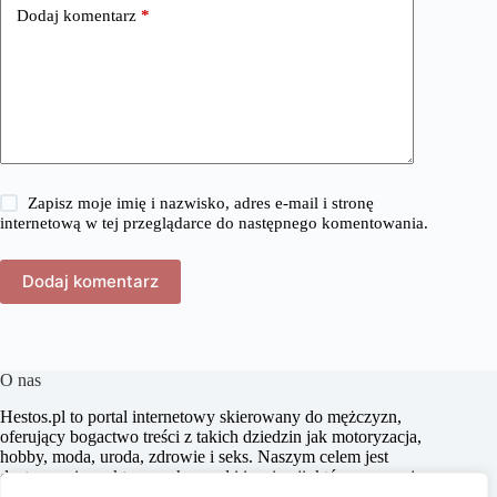
Dodaj komentarz
*
Zapisz moje imię i nazwisko, adres e-mail i stronę
internetową w tej przeglądarce do następnego komentowania.
Dodaj komentarz
O nas
​Hestos.pl to portal internetowy skierowany do mężczyzn,
oferujący bogactwo treści z takich dziedzin jak motoryzacja,
hobby, moda, uroda, zdrowie i seks. Naszym celem jest
dostarczanie praktycznych porad i inspiracji, które pomagają
w podejmowaniu świadomych decyzji oraz zachęcają do