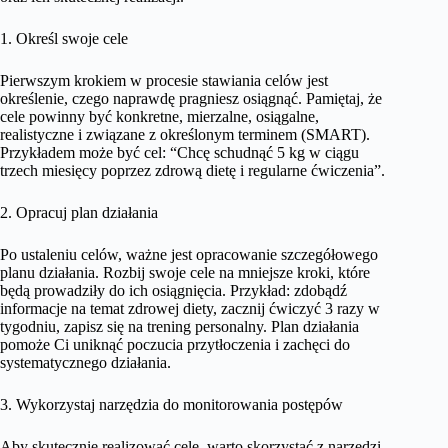
1. Określ swoje cele
Pierwszym krokiem w procesie stawiania celów jest
określenie, czego naprawdę pragniesz osiągnąć. Pamiętaj, że
cele powinny być konkretne, mierzalne, osiągalne,
realistyczne i związane z określonym terminem (SMART).
Przykładem może być cel: “Chcę schudnąć 5 kg w ciągu
trzech miesięcy poprzez zdrową dietę i regularne ćwiczenia”.
2. Opracuj plan działania
Po ustaleniu celów, ważne jest opracowanie szczegółowego
planu działania. Rozbij swoje cele na mniejsze kroki, które
będą prowadziły do ich osiągnięcia. Przykład: zdobądź
informacje na temat zdrowej diety, zacznij ćwiczyć 3 razy w
tygodniu, zapisz się na trening personalny. Plan działania
pomoże Ci uniknąć poczucia przytłoczenia i zachęci do
systematycznego działania.
3. Wykorzystaj narzędzia do monitorowania postępów
Aby skutecznie realizować cele, warto skorzystać z narzędzi