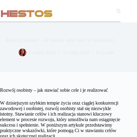
Przejdź
do
treści
Rozwój osobisty – jak stawiać sobie cele i je realizować.
Ewelina Kruk
15 maja 2024
Pozostałe
Rozwój osobisty – jak stawiać sobie cele i je realizować
W dzisiejszym szybkim tempie życia oraz ciągłej konkurencji
zawodowej i osobistej, rozwój osobisty stał się niezwykle
istotny. Stawianie celów i ich realizacja stanowi kluczowy
element w procesie rozwoju, który umożliwia nam osiągnięcie
sukcesu i spełnienie. W poniższym artykule przedstawimy
praktyczne wskazówki, które pomogą Ci w stawianiu celów
oraz ich skutecznej realizacji.