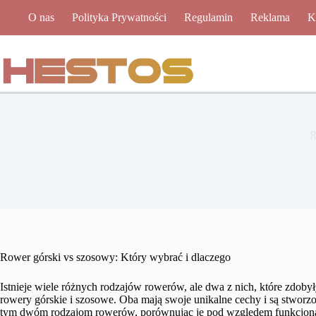
Przejdź
O nas
Polityka Prywatności
Regulamin
Reklama
K
do
treści
R
Rower górski vs szosowy: Który wybrać i dlaczego
Istnieje wiele różnych rodzajów rowerów, ale dwa z nich, które zdoby
rowery górskie i szosowe. Oba mają swoje unikalne cechy i są stworzo
tym dwóm rodzajom rowerów, porównując je pod względem funkcjona