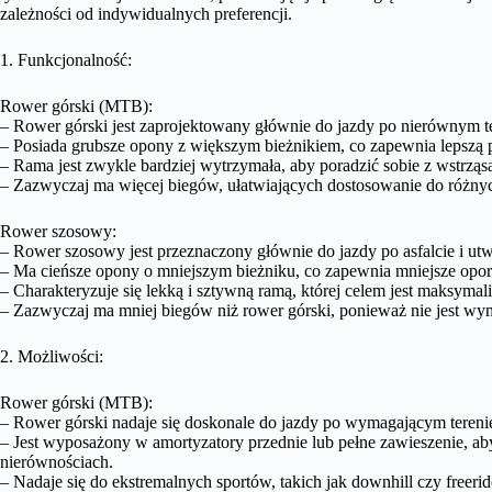
zależności od indywidualnych preferencji.
1. Funkcjonalność:
Rower górski (MTB):
– Rower górski jest zaprojektowany głównie do jazdy po nierównym tere
– Posiada grubsze opony z większym bieżnikiem, co zapewnia lepszą 
– Rama jest zwykle bardziej wytrzymała, aby poradzić sobie z wstrząsa
– Zazwyczaj ma więcej biegów, ułatwiających dostosowanie do różn
Rower szosowy:
– Rower szosowy jest przeznaczony głównie do jazdy po asfalcie i ut
– Ma cieńsze opony o mniejszym bieżniku, co zapewnia mniejsze opory
– Charakteryzuje się lekką i sztywną ramą, której celem jest maksyma
– Zazwyczaj ma mniej biegów niż rower górski, ponieważ nie jest wy
2. Możliwości:
Rower górski (MTB):
– Rower górski nadaje się doskonale do jazdy po wymagającym terenie, 
– Jest wyposażony w amortyzatory przednie lub pełne zawieszenie, ab
nierównościach.
– Nadaje się do ekstremalnych sportów, takich jak downhill czy freerid