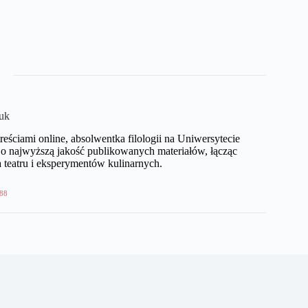
uk
eściami online, absolwentka filologii na Uniwersytecie
o najwyższą jakość publikowanych materiałów, łącząc
 teatru i eksperymentów kulinarnych.
88