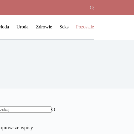
Moda
Uroda
Zdrowie
Seks
Pozostałe
rak
yników
ajnowsze wpisy