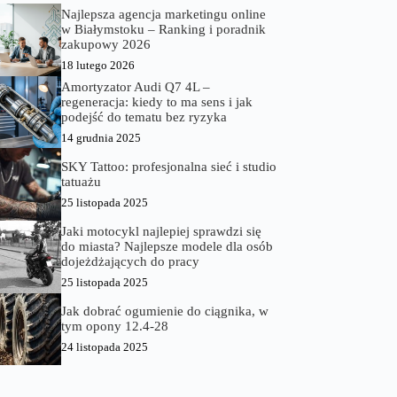
Najlepsza agencja marketingu online
w Białymstoku – Ranking i poradnik
zakupowy 2026
18 lutego 2026
Amortyzator Audi Q7 4L –
regeneracja: kiedy to ma sens i jak
podejść do tematu bez ryzyka
14 grudnia 2025
SKY Tattoo: profesjonalna sieć i studio
tatuażu
25 listopada 2025
Jaki motocykl najlepiej sprawdzi się
do miasta? Najlepsze modele dla osób
dojeżdżających do pracy
25 listopada 2025
Jak dobrać ogumienie do ciągnika, w
tym opony 12.4-28
24 listopada 2025