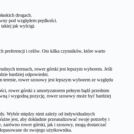
łaskich drogach.
tywny pod względem prędkości.
takiej jak wyścigi.
referencji i celów. Oto kilka czynników, które warto
 trudnych terenach, rower górski jest lepszym wyborem. Jeśli
dzie bardziej odpowiedni.
skim terenie, rower szosowy jest lepszym wyborem ze względu
ości, rower górski z amortyzatorem pełnym bądź przednim
esywną i wygodną pozycję, rower szosowy może być bardziej
ady. Wybór między nimi zależy od indywidualnych
 Ważne jest, aby dokładnie przeanalizować swoje potrzeby i
ie, zarówno rower górski, jak i szosowy, mogą dostarczać
io dopasowane do swojego użytkownika.