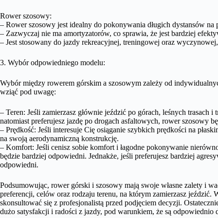
Rower szosowy:
– Rower szosowy jest idealny do pokonywania długich dystansów na p
– Zazwyczaj nie ma amortyzatorów, co sprawia, że jest bardziej efek
– Jest stosowany do jazdy rekreacyjnej, treningowej oraz wyczynowej, 
3. Wybór odpowiedniego modelu:
Wybór między rowerem górskim a szosowym zależy od indywidualnych p
wziąć pod uwagę:
– Teren: Jeśli zamierzasz głównie jeździć po górach, leśnych trasach i
natomiast preferujesz jazdę po drogach asfaltowych, rower szosowy bę
– Prędkość: Jeśli interesuje Cię osiąganie szybkich prędkości na pła
na swoją aerodynamiczną konstrukcję.
– Komfort: Jeśli cenisz sobie komfort i łagodne pokonywanie nierówn
będzie bardziej odpowiedni. Jednakże, jeśli preferujesz bardziej agr
odpowiedni.
Podsumowując, rower górski i szosowy mają swoje własne zalety i w
preferencji, celów oraz rodzaju terenu, na którym zamierzasz jeździć.
skonsultować się z profesjonalistą przed podjęciem decyzji. Ostateczn
dużo satysfakcji i radości z jazdy, pod warunkiem, że są odpowiedn