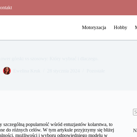
ontakt
Motoryzacja
Hobby
ower górski vs szosowy: Który wybrać i dlaczego.
Ewelina Kruk
28 stycznia 2024
Pozostałe
B
w
ły szczególną popularność wśród entuzjastów kolarstwa, to
ne do różnych celów. W tym artykule przyjrzymy się bliżej
N
lności, możliwości i wyboru odpowiedniego modelu w