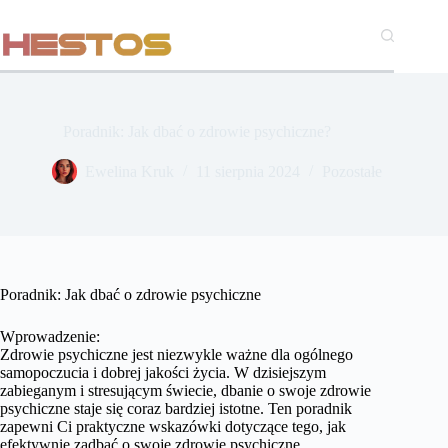
Przejdź
do
treści
Poradnik: Jak dbać o zdrowie psychiczne?
Ewelina Kruk
11 sierpnia 2024
Pozostałe
Poradnik: Jak dbać o zdrowie psychiczne
Wprowadzenie:
Zdrowie psychiczne jest niezwykle ważne dla ogólnego
samopoczucia i dobrej jakości życia. W dzisiejszym
zabieganym i stresującym świecie, dbanie o swoje zdrowie
psychiczne staje się coraz bardziej istotne. Ten poradnik
zapewni Ci praktyczne wskazówki dotyczące tego, jak
efektywnie zadbać o swoje zdrowie psychiczne.