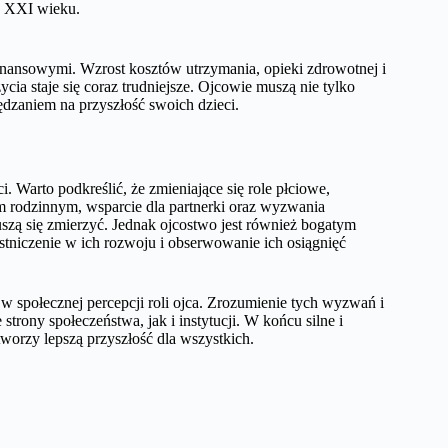
w XXI wieku.
ansowymi. Wzrost kosztów utrzymania, opieki zdrowotnej i
a staje się coraz trudniejsze. Ojcowie muszą nie tylko
dzaniem na przyszłość swoich dzieci.
 Warto podkreślić, że zmieniające się role płciowe,
 rodzinnym, wsparcie dla partnerki oraz wyzwania
uszą się zmierzyć. Jednak ojcostwo jest również bogatym
estniczenie w ich rozwoju i obserwowanie ich osiągnięć
połecznej percepcji roli ojca. Zrozumienie tych wyzwań i
rony społeczeństwa, jak i instytucji. W końcu silne i
worzy lepszą przyszłość dla wszystkich.