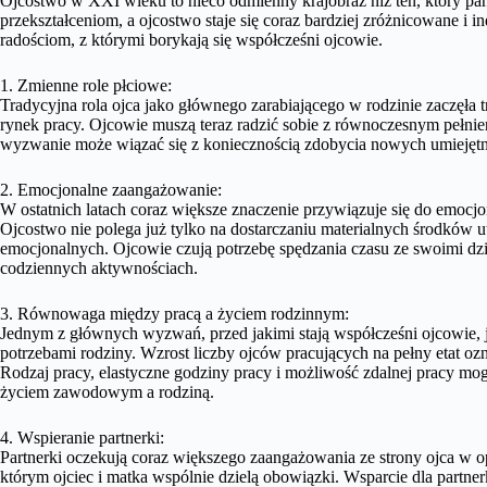
Ojcostwo w XXI wieku to nieco odmienny krajobraz niż ten, który pano
przekształceniom, a ojcostwo staje się coraz bardziej zróżnicowane i
radościom, z którymi borykają się współcześni ojcowie.
1. Zmienne role płciowe:
Tradycyjna rola ojca jako głównego zarabiającego w rodzinie zaczęła t
rynek pracy. Ojcowie muszą teraz radzić sobie z równoczesnym pełn
wyzwanie może wiązać się z koniecznością zdobycia nowych umiejętno
2. Emocjonalne zaangażowanie:
W ostatnich latach coraz większe znaczenie przywiązuje się do emocj
Ojcostwo nie polega już tylko na dostarczaniu materialnych środków 
emocjonalnych. Ojcowie czują potrzebę spędzania czasu ze swoimi dzie
codziennych aktywnościach.
3. Równowaga między pracą a życiem rodzinnym:
Jednym z głównych wyzwań, przed jakimi stają współcześni ojcowie,
potrzebami rodziny. Wzrost liczby ojców pracujących na pełny etat oz
Rodzaj pracy, elastyczne godziny pracy i możliwość zdalnej pracy m
życiem zawodowym a rodziną.
4. Wspieranie partnerki:
Partnerki oczekują coraz większego zaangażowania ze strony ojca w o
którym ojciec i matka wspólnie dzielą obowiązki. Wsparcie dla partner