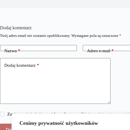
Dodaj komentarz
Twój adres email nie zostanie opublikowany.
Wymagane pola są oznaczone
*
Nazwa
*
Adres e-mail
*
Dodaj komentarz
*
Zapisz moje imię i nazwisko, adres e-mail i stronę internetową w 
Cenimy prywatność użytkowników
Dodaj komentarz