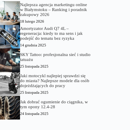
Najlepsza agencja marketingu online
w Białymstoku – Ranking i poradnik
zakupowy 2026
18 lutego 2026
Amortyzator Audi Q7 4L –
regeneracja: kiedy to ma sens i jak
podejść do tematu bez ryzyka
14 grudnia 2025
SKY Tattoo: profesjonalna sieć i studio
tatuażu
25 listopada 2025
Jaki motocykl najlepiej sprawdzi się
do miasta? Najlepsze modele dla osób
dojeżdżających do pracy
25 listopada 2025
Jak dobrać ogumienie do ciągnika, w
tym opony 12.4-28
24 listopada 2025