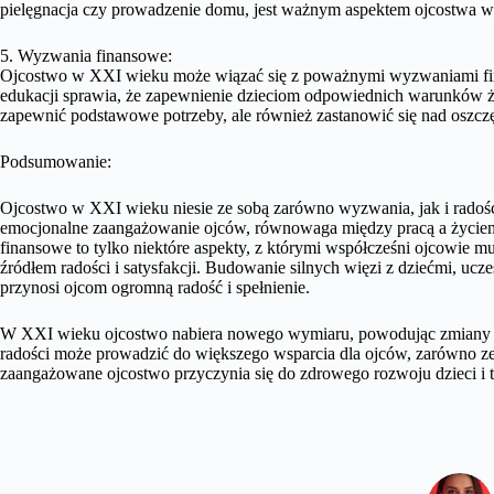
pielęgnacja czy prowadzenie domu, jest ważnym aspektem ojcostwa 
5. Wyzwania finansowe:
Ojcostwo w XXI wieku może wiązać się z poważnymi wyzwaniami fin
edukacji sprawia, że zapewnienie dzieciom odpowiednich warunków życi
zapewnić podstawowe potrzeby, ale również zastanowić się nad oszczę
Podsumowanie:
Ojcostwo w XXI wieku niesie ze sobą zarówno wyzwania, jak i radości.
emocjonalne zaangażowanie ojców, równowaga między pracą a życiem
finansowe to tylko niektóre aspekty, z którymi współcześni ojcowie m
źródłem radości i satysfakcji. Budowanie silnych więzi z dziećmi, ucz
przynosi ojcom ogromną radość i spełnienie.
W XXI wieku ojcostwo nabiera nowego wymiaru, powodując zmiany w s
radości może prowadzić do większego wsparcia dla ojców, zarówno ze st
zaangażowane ojcostwo przyczynia się do zdrowego rozwoju dzieci i t