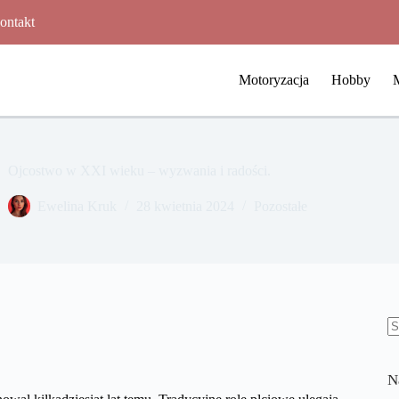
ontakt
Motoryzacja
Hobby
Ojcostwo w XXI wieku – wyzwania i radości.
Ewelina Kruk
28 kwietnia 2024
Pozostałe
B
w
N