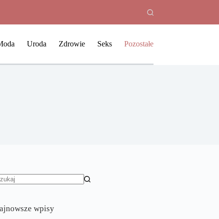
Moda
Uroda
Zdrowie
Seks
Pozostałe
rak
yników
ajnowsze wpisy