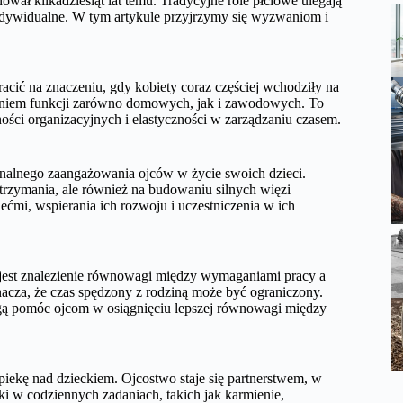
wał kilkadziesiąt lat temu. Tradycyjne role płciowe ulegają
 indywidualne. W tym artykule przyjrzymy się wyzwaniom i
racić na znaczeniu, gdy kobiety coraz częściej wchodziły na
ieniem funkcji zarówno domowych, jak i zawodowych. To
ści organizacyjnych i elastyczności w zarządzaniu czasem.
onalnego zaangażowania ojców w życie swoich dzieci.
utrzymania, ale również na budowaniu silnych więzi
ćmi, wspierania ich rozwoju i uczestniczenia w ich
 jest znalezienie równowagi między wymaganiami pracy a
nacza, że czas spędzony z rodziną może być ograniczony.
ogą pomóc ojcom w osiągnięciu lepszej równowagi między
piekę nad dzieckiem. Ojcostwo staje się partnerstwem, w
ki w codziennych zadaniach, takich jak karmienie,