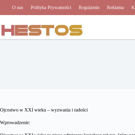
Przejdź
O nas
Polityka Prywatności
Regulamin
Reklama
K
do
treści
Ojcostwo w XXI wieku – wyzwania i radości
Wprowadzenie: