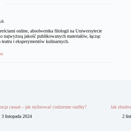
uk
eściami online, absolwentka filologii na Uniwersytecie
o najwyższą jakość publikowanych materiałów, łącząc
 teatru i eksperymentów kulinarnych.
88
ncja casual – jak stylizować codzienne outfity?
Jak zbudow
3 listopada 2024
2 li