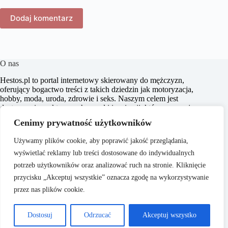
Dodaj komentarz
O nas
​Hestos.pl to portal internetowy skierowany do mężczyzn,
oferujący bogactwo treści z takich dziedzin jak motoryzacja,
hobby, moda, uroda, zdrowie i seks. Naszym celem jest
dostarczanie praktycznych porad i inspiracji, które pomagają
w podejmowaniu świadomych decyzji oraz zachęcają do
Cenimy prywatność użytkowników
aktywnego stylu życia. Dbamy o to, aby nasze artykuły były
zrozumiałe i dostępne dla każdego, niezależnie od poziomu
Używamy plików cookie, aby poprawić jakość przeglądania,
wiedzy w danym zakresie.
wyświetlać reklamy lub treści dostosowane do indywidualnych
potrzeb użytkowników oraz analizować ruch na stronie. Kliknięcie
przycisku „Akceptuj wszystkie” oznacza zgodę na wykorzystywanie
przez nas plików cookie.
O nas
Copyright © 2026 -
Polityka Prywatności
Dostosuj
Odrzucać
Akceptuj wszystko
Hestos.pl
Regulamin