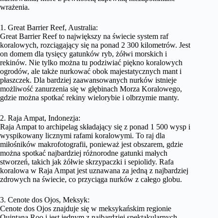
wrażenia.
1. Great Barrier Reef, Australia:
Great Barrier Reef to największy na świecie system raf
koralowych, rozciągający się na ponad 2 300 kilometrów. Jest
on domem dla tysięcy gatunków ryb, żółwi morskich i
rekinów. Nie tylko można tu podziwiać piękno koralowych
ogrodów, ale także nurkować obok majestatycznych mant i
płaszczek. Dla bardziej zaawansowanych nurków istnieje
możliwość zanurzenia się w głębinach Morza Koralowego,
gdzie można spotkać rekiny wielorybie i olbrzymie manty.
2. Raja Ampat, Indonezja:
Raja Ampat to archipelag składający się z ponad 1 500 wysp i
wyspikowany licznymi rafami koralowymi. To raj dla
miłośników makrofotografii, ponieważ jest obszarem, gdzie
można spotkać najbardziej różnorodne gatunki małych
stworzeń, takich jak żółwie skrzypaczki i sepiolidy. Rafa
koralowa w Raja Ampat jest uznawana za jedną z najbardziej
zdrowych na świecie, co przyciąga nurków z całego globu.
3. Cenote dos Ojos, Meksyk:
Cenote dos Ojos znajduje się w meksykańskim regionie
Quintana Roo i jest jednym z najbardziej spektakularnych