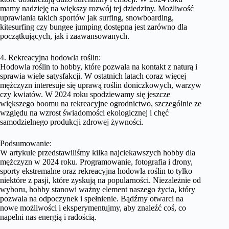
mamy nadzieję na większy rozwój tej dziedziny. Możliwość
uprawiania takich sportów jak surfing, snowboarding,
kitesurfing czy bungee jumping dostępna jest zarówno dla
początkujących, jak i zaawansowanych.
4. Rekreacyjna hodowla roślin:
Hodowla roślin to hobby, które pozwala na kontakt z naturą i
sprawia wiele satysfakcji. W ostatnich latach coraz więcej
mężczyzn interesuje się uprawą roślin doniczkowych, warzyw
czy kwiatów. W 2024 roku spodziewamy się jeszcze
większego boomu na rekreacyjne ogrodnictwo, szczególnie ze
względu na wzrost świadomości ekologicznej i chęć
samodzielnego produkcji zdrowej żywności.
Podsumowanie:
W artykule przedstawiliśmy kilka najciekawszych hobby dla
mężczyzn w 2024 roku. Programowanie, fotografia i drony,
sporty ekstremalne oraz rekreacyjna hodowla roślin to tylko
niektóre z pasji, które zyskują na popularności. Niezależnie od
wyboru, hobby stanowi ważny element naszego życia, który
pozwala na odpoczynek i spełnienie. Bądźmy otwarci na
nowe możliwości i eksperymentujmy, aby znaleźć coś, co
napełni nas energią i radością.