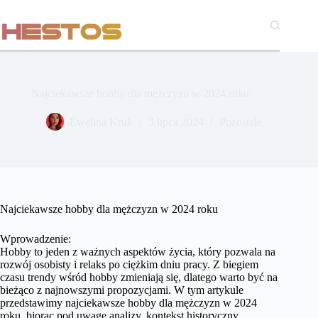
Przejdź
do
treści
Najciekawsze hobby dla mężczyzn w 2024 roku
Ewelina Kruk
3 lipca 2024
Pozostałe
Najciekawsze hobby dla mężczyzn w 2024 roku
Wprowadzenie:
Hobby to jeden z ważnych aspektów życia, który pozwala na
rozwój osobisty i relaks po ciężkim dniu pracy. Z biegiem
czasu trendy wśród hobby zmieniają się, dlatego warto być na
bieżąco z najnowszymi propozycjami. W tym artykule
przedstawimy najciekawsze hobby dla mężczyzn w 2024
roku, biorąc pod uwagę analizy, kontekst historyczny,