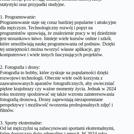
statystyki oraz przypadki studyjne.
1. Programowanie:
Programowanie staje się coraz bardziej popularne i atrakcyjne
dla mężczyzn. Technologiczny rozwój i popyt na
programistów sprawiają, że znalezienie pracy w tej dziedzinie
jest stosunkowo łatwe. Istnieje wiele kursów online i szkół,
które umożliwiają naukę programowania od podstaw. Dzięki
tej umiejętności można tworzyć własne aplikacje, gry
komputerowe i wiele innych fascynujących projektów.
2. Fotografia i drony:
Fotografia to hobby, które zyskuje na popularności dzięki
rozwojowi technologii. Obecnie wiele osób korzysta z
zaawansowanych aparatów fotograficznych, aby uwieczniać
piękne krajobrazy czy ważne momenty życia. Jednak w 2024
roku możemy spodziewać się także wzrostu zainteresowania
fotografią dronową. Drony zapewniają niezapomniane
perspektywy i możliwość tworzenia profesjonalnych zdjęć i
filmów.
3. Sporty ekstremalne:
Od lat mężczyźni są zafascynowani sportami ekstremalnymi,
które dostarczają dużo adrenaliny i emocji. W 2024 roku