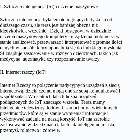
I. Sztuczna inteligencja (SI) i uczenie maszynowe
Sztuczna inteligencja była tematem gorących dyskusji od
dłuższego czasu, ale teraz jest bardziej obecna niż
kiedykolwiek wcześniej. Dzięki postępowi w dziedzinie
uczenia maszynowego komputery i urządzenia mobilne są w
stanie analizować, przetwarzać i interpretować ogromne ilości
danych w sposób, który upodabnia się do ludzkiego myślenia.
SI znajduje zastosowanie w różnych dziedzinach, takich jak
medycyna, automatyka czy rozpoznawanie twarzy.
II. Internet rzeczy (IoT)
Internet Rzeczy to połączenie tradycyjnych urządzeń z siecią
internetową, dzięki czemu mogą one ze sobą komunikować i
współdziałać. W ostatnich latach liczba urządzeń
podłączonych do IoT znacząco wzrosła. Teraz mamy
inteligentne telewizory, lodówki, samochody i wiele innych
przedmiotów, które są w stanie wymieniać informacje i
wykonywać zadania na naszą korzyść. IoT ma szerokie
zastosowanie w dziedzinach takich jak inteligentne miasta,
przemysł, rolnictwo i zdrowie.