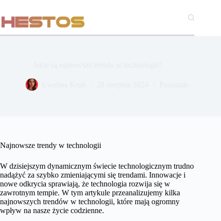
Przejdź
do
treści
Jakie są najnowsze trendy w technologii?
Ewelina Kruk
28 sierpnia 2024
Pozostałe
Najnowsze trendy w technologii
W dzisiejszym dynamicznym świecie technologicznym trudno
nadążyć za szybko zmieniającymi się trendami. Innowacje i
nowe odkrycia sprawiają, że technologia rozwija się w
zawrotnym tempie. W tym artykule przeanalizujemy kilka
najnowszych trendów w technologii, które mają ogromny
wpływ na nasze życie codzienne.