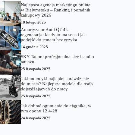
Najlepsza agencja marketingu online
w Białymstoku – Ranking i poradnik
zakupowy 2026
18 lutego 2026
Amortyzator Audi Q7 4L –
regeneracja: kiedy to ma sens i jak
podejść do tematu bez ryzyka
14 grudnia 2025
SKY Tattoo: profesjonalna sieć i studio
tatuażu
25 listopada 2025
Jaki motocykl najlepiej sprawdzi się
do miasta? Najlepsze modele dla osób
dojeżdżających do pracy
25 listopada 2025
Jak dobrać ogumienie do ciągnika, w
tym opony 12.4-28
24 listopada 2025