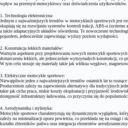
wpływ na przemysł motocyklowy oraz doświadczenia użytkowników.
1. Technologia elektroniczna:
Jednym z najważniejszych trendów w motocyklach sportowych jest ros
skupiają się na rozwijaniu systemów kontroli trakcji, ABS-u (system
a także adaptacyjnych układów oświetlenia. Te nowoczesne technologi
pojazdem, jednocześnie zapewniając wyższy poziom wydajności.
2. Konstrukcja lekkich materiałów:
Ważnym aspektem przy projektowaniu nowych motocykli sportowych j
dostarczeniu lekkich, ale jednocześnie wytrzymałych konstrukcji, co 
W tym celu stosuje się materiały takie jak włókna węglowe, magnesowe
3. Elektryczne motocykle sportowe:
Niewątpliwie jeden z najważniejszych trendów ostatnich lat to rosną
Producentom zależy na zapewnieniu alternatywy dla tradycyjnych jedn
takie jak cicha praca, niskie koszty eksploatacji i przyjazność środow
dostępność infrastruktury ładowania, co przyczynia się do popularnośc
4. Aerodynamika i stylistyka:
Motocykle sportowe charakteryzują się dynamicznym wyglądem, który 
zależy na minimalizacji oporu powietrza, co przekłada się na osiągi i 
kształtu zbiorników paliwa oraz integracja elementów aerodynamicznyc