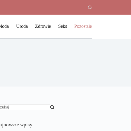
Moda
Uroda
Zdrowie
Seks
Pozostałe
rak
yników
ajnowsze wpisy