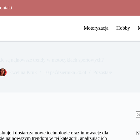
ontakt
Motoryzacja
Hobby
kie są najnowsze trendy w motocyklach sportowych?
Ewelina Kruk
10 października 2024
Pozostałe
B
w
uuje i dostarcza nowe technologie oraz innowacje dla
N
ię najnowszym trendom w tej kategorii, analizując ich