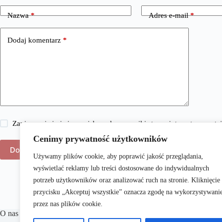
Nazwa
*
Adres e-mail
*
Dodaj komentarz
*
Zapisz moje imię i nazwisko, adres e-mail i stronę internetową w 
Cenimy prywatność użytkowników
Dodaj komentarz
Używamy plików cookie, aby poprawić jakość przeglądania,
wyświetlać reklamy lub treści dostosowane do indywidualnych
potrzeb użytkowników oraz analizować ruch na stronie. Kliknięcie
przycisku „Akceptuj wszystkie” oznacza zgodę na wykorzystywani
przez nas plików cookie.
O nas