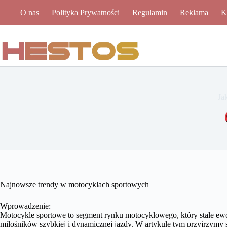
Przejdź
O nas
Polityka Prywatności
Regulamin
Reklama
K
do
treści
Ja
Najnowsze trendy w motocyklach sportowych
Wprowadzenie:
Motocykle sportowe to segment rynku motocyklowego, który stale ewol
miłośników szybkiej i dynamicznej jazdy. W artykule tym przyjrzymy s