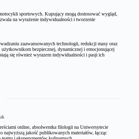
i motocykli sportowych. Kupujący mogą dostosować wygląd,
ozwala na wyrażenie indywidualności i tworzenie
wadzaniu zaawansowanych technologii, redukcji masy oraz
 użytkownikom bezpiecznej, dynamicznej i emocjonującej
stają się również wyrazem indywidualności i pasji ich
uk
eściami online, absolwentka filologii na Uniwersytecie
o najwyższą jakość publikowanych materiałów, łącząc
 teatru i eksperymentów kulinarnych.