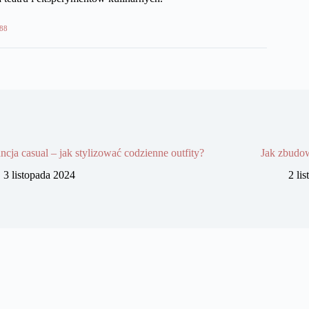
88
ncja casual – jak stylizować codzienne outfity?
Jak zbudow
3 listopada 2024
2 li