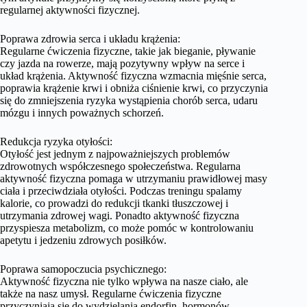
regularnej aktywności fizycznej.
Poprawa zdrowia serca i układu krążenia:
Regularne ćwiczenia fizyczne, takie jak bieganie, pływanie
czy jazda na rowerze, mają pozytywny wpływ na serce i
układ krążenia. Aktywność fizyczna wzmacnia mięśnie serca,
poprawia krążenie krwi i obniża ciśnienie krwi, co przyczynia
się do zmniejszenia ryzyka wystąpienia chorób serca, udaru
mózgu i innych poważnych schorzeń.
Redukcja ryzyka otyłości:
Otyłość jest jednym z najpoważniejszych problemów
zdrowotnych współczesnego społeczeństwa. Regularna
aktywność fizyczna pomaga w utrzymaniu prawidłowej masy
ciała i przeciwdziała otyłości. Podczas treningu spalamy
kalorie, co prowadzi do redukcji tkanki tłuszczowej i
utrzymania zdrowej wagi. Ponadto aktywność fizyczna
przyspiesza metabolizm, co może pomóc w kontrolowaniu
apetytu i jedzeniu zdrowych posiłków.
Poprawa samopoczucia psychicznego:
Aktywność fizyczna nie tylko wpływa na nasze ciało, ale
także na nasz umysł. Regularne ćwiczenia fizyczne
przyczyniają się do wydzielania endorfin, hormonów