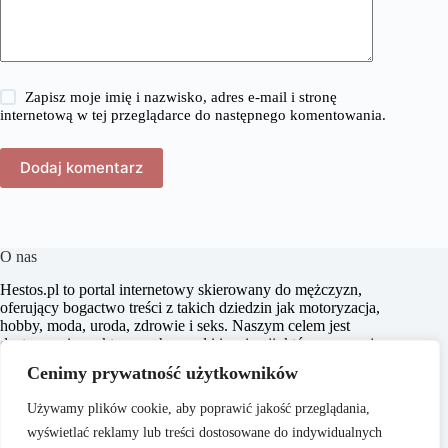
Zapisz moje imię i nazwisko, adres e-mail i stronę
internetową w tej przeglądarce do następnego komentowania.
Dodaj komentarz
O nas
​Hestos.pl to portal internetowy skierowany do mężczyzn,
oferujący bogactwo treści z takich dziedzin jak motoryzacja,
hobby, moda, uroda, zdrowie i seks. Naszym celem jest
dostarczanie praktycznych porad i inspiracji, które pomagają
w podejmowaniu świadomych decyzji oraz zachęcają do
Cenimy prywatność użytkowników
aktywnego stylu życia. Dbamy o to, aby nasze artykuły były
zrozumiałe i dostępne dla każdego, niezależnie od poziomu
Używamy plików cookie, aby poprawić jakość przeglądania,
wiedzy w danym zakresie.
wyświetlać reklamy lub treści dostosowane do indywidualnych