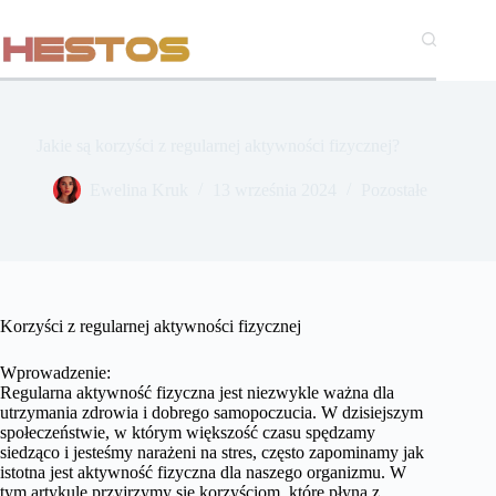
Przejdź
do
treści
Jakie są korzyści z regularnej aktywności fizycznej?
Ewelina Kruk
13 września 2024
Pozostałe
Korzyści z regularnej aktywności fizycznej
Wprowadzenie:
Regularna aktywność fizyczna jest niezwykle ważna dla
utrzymania zdrowia i dobrego samopoczucia. W dzisiejszym
społeczeństwie, w którym większość czasu spędzamy
siedząco i jesteśmy narażeni na stres, często zapominamy jak
istotna jest aktywność fizyczna dla naszego organizmu. W
tym artykule przyjrzymy się korzyściom, które płyną z