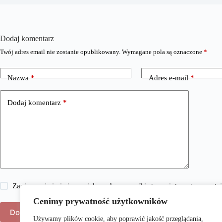
Dodaj komentarz
Twój adres email nie zostanie opublikowany.
Wymagane pola są oznaczone
*
Nazwa
*
Adres e-mail
*
Dodaj komentarz
*
Zapisz moje imię i nazwisko, adres e-mail i stronę internetową w 
Cenimy prywatność użytkowników
Dodaj komentarz
Używamy plików cookie, aby poprawić jakość przeglądania,