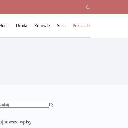
Moda
Uroda
Zdrowie
Seks
Pozostałe
rak
yników
ajnowsze wpisy