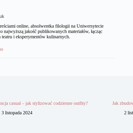
uk
eściami online, absolwentka filologii na Uniwersytecie
o najwyższą jakość publikowanych materiałów, łącząc
 teatru i eksperymentów kulinarnych.
88
ncja casual – jak stylizować codzienne outfity?
Jak zbudow
3 listopada 2024
2 li