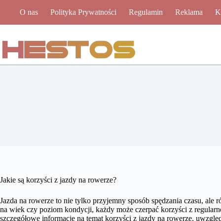
Przejdź
O nas
Polityka Prywatności
Regulamin
Reklama
K
do
treści
Jakie są korzyści z jazdy na rowerze?
Jazda na rowerze to nie tylko przyjemny sposób spędzania czasu, ale 
na wiek czy poziom kondycji, każdy może czerpać korzyści z regular
szczegółowe informacje na temat korzyści z jazdy na rowerze, uwzględni