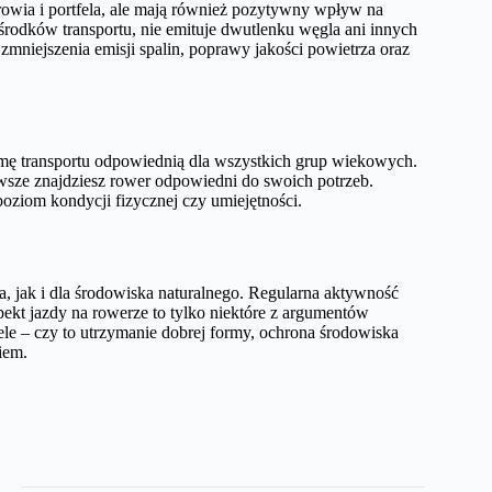
drowia i portfela, ale mają również pozytywny wpływ na
środków transportu, nie emituje dwutlenku węgla ani innych
mniejszenia emisji spalin, poprawy jakości powietrza oraz
rmę transportu odpowiednią dla wszystkich grup wiekowych.
awsze znajdziesz rower odpowiedni do swoich potrzeb.
poziom kondycji fizycznej czy umiejętności.
a, jak i dla środowiska naturalnego. Regularna aktywność
pekt jazdy na rowerze to tylko niektóre z argumentów
le – czy to utrzymanie dobrej formy, ochrona środowiska
iem.