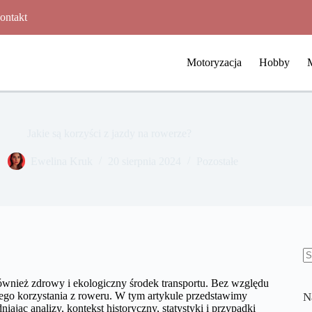
ontakt
Motoryzacja
Hobby
Jakie są korzyści z jazdy na rowerze?
Ewelina Kruk
20 sierpnia 2024
Pozostałe
B
w
również zdrowy i ekologiczny środek transportu. Bez względu
nego korzystania z roweru. W tym artykule przedstawimy
N
ając analizy, kontekst historyczny, statystyki i przypadki