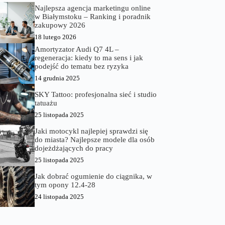
Najlepsza agencja marketingu online
w Białymstoku – Ranking i poradnik
zakupowy 2026
18 lutego 2026
Amortyzator Audi Q7 4L –
regeneracja: kiedy to ma sens i jak
podejść do tematu bez ryzyka
14 grudnia 2025
SKY Tattoo: profesjonalna sieć i studio
tatuażu
25 listopada 2025
Jaki motocykl najlepiej sprawdzi się
do miasta? Najlepsze modele dla osób
dojeżdżających do pracy
25 listopada 2025
Jak dobrać ogumienie do ciągnika, w
tym opony 12.4-28
24 listopada 2025