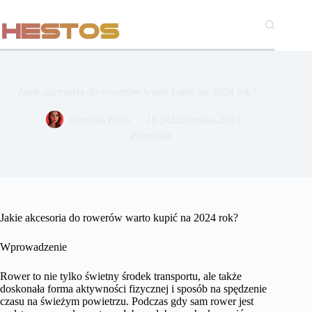
Przejdź
do
treści
Jakie akcesoria do rowerów warto kupić na 2024 rok?
Ewelina Kruk
16 października 2024
Pozostałe
Jakie akcesoria do rowerów warto kupić na 2024 rok?
Wprowadzenie
Rower to nie tylko świetny środek transportu, ale także
doskonała forma aktywności fizycznej i sposób na spędzenie
czasu na świeżym powietrzu. Podczas gdy sam rower jest