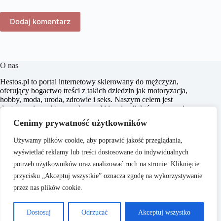
Dodaj komentarz
O nas
​Hestos.pl to portal internetowy skierowany do mężczyzn,
oferujący bogactwo treści z takich dziedzin jak motoryzacja,
hobby, moda, uroda, zdrowie i seks. Naszym celem jest
dostarczanie praktycznych porad i inspiracji, które pomagają
w podejmowaniu świadomych decyzji oraz zachęcają do
Cenimy prywatność użytkowników
aktywnego stylu życia. Dbamy o to, aby nasze artykuły były
zrozumiałe i dostępne dla każdego, niezależnie od poziomu
Używamy plików cookie, aby poprawić jakość przeglądania,
wiedzy w danym zakresie.
wyświetlać reklamy lub treści dostosowane do indywidualnych
potrzeb użytkowników oraz analizować ruch na stronie. Kliknięcie
przycisku „Akceptuj wszystkie” oznacza zgodę na wykorzystywanie
przez nas plików cookie.
O nas
Copyright © 2026 -
Polityka Prywatności
Dostosuj
Odrzucać
Akceptuj wszystko
Hestos.pl
Regulamin