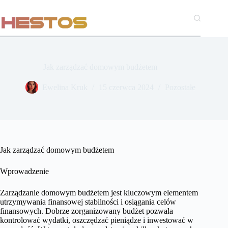
Przejdź
do
treści
Jak zarządzać domowym budżetem
Ewelina Kruk
15 czerwca 2024
Pozostałe
Jak zarządzać domowym budżetem
Wprowadzenie
Zarządzanie domowym budżetem jest kluczowym elementem
utrzymywania finansowej stabilności i osiągania celów
finansowych. Dobrze zorganizowany budżet pozwala
kontrolować wydatki, oszczędzać pieniądze i inwestować w