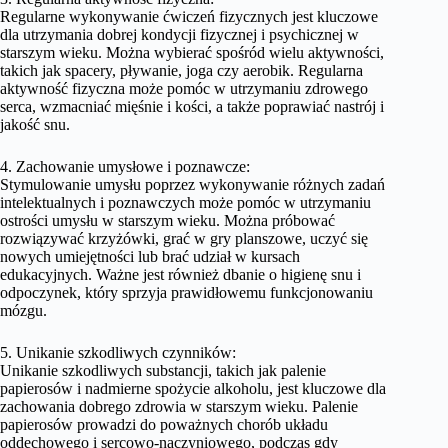
Regularne wykonywanie ćwiczeń fizycznych jest kluczowe
dla utrzymania dobrej kondycji fizycznej i psychicznej w
starszym wieku. Można wybierać spośród wielu aktywności,
takich jak spacery, pływanie, joga czy aerobik. Regularna
aktywność fizyczna może pomóc w utrzymaniu zdrowego
serca, wzmacniać mięśnie i kości, a także poprawiać nastrój i
jakość snu.
4. Zachowanie umysłowe i poznawcze:
Stymulowanie umysłu poprzez wykonywanie różnych zadań
intelektualnych i poznawczych może pomóc w utrzymaniu
ostrości umysłu w starszym wieku. Można próbować
rozwiązywać krzyżówki, grać w gry planszowe, uczyć się
nowych umiejętności lub brać udział w kursach
edukacyjnych. Ważne jest również dbanie o higienę snu i
odpoczynek, który sprzyja prawidłowemu funkcjonowaniu
mózgu.
5. Unikanie szkodliwych czynników:
Unikanie szkodliwych substancji, takich jak palenie
papierosów i nadmierne spożycie alkoholu, jest kluczowe dla
zachowania dobrego zdrowia w starszym wieku. Palenie
papierosów prowadzi do poważnych chorób układu
oddechowego i sercowo-naczyniowego, podczas gdy