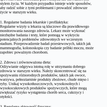
stylem życia. W każdym przypadku istnieje wiele sposobów,
aby radzić sobie z tymi problemami i prowadzić zdrowsze
życie w starszym wieku.
1. Regularne badania lekarskie i profilaktyka:
Regularne wizyty u lekarza są kluczowe dla prawidłowego
monitorowania naszego zdrowia. Lekarz może wykonać
niezbędne badania i testy, które pomogą w wykryciu
potencjalnych problemów zdrowotnych we wczesnym
stadium. Przeprowadzenie badań przesiewowych, takich jak
mammografia, kolonoskopia czy badanie próbki moczu, może
zapobiec poważnym chorobom.
2. Zdrowa i zrównoważona dieta:
Odżywianie odgrywa istotną rolę w utrzymaniu dobrego
zdrowia w starszym wieku. Należy skoncentrować się na
spożywaniu różnorodnych produktów, takich jak owoce,
warzywa, pełnoziarniste produkty zbożowe, chude mięso i
ryby. Unikaj wysokotłuszczowych, wysokosolnych i
wysokocukrowych produktów spożywczych, które mogą
zwiększać ryzyko wystąpienia chorób serca, cukrzycy i
otyłości.
3. Regularna aktywność fizyczna: