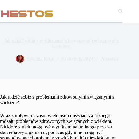
Przejdź
do
treści
Jak radzić sobie z problemami zdrowotnymi związanymi z
wiekiem?
Ewelina Kruk
10 sierpnia 2024
Pozostałe
Jak radzić sobie z problemami zdrowotnymi związanymi z
wiekiem?
Wraz z upływem czasu, wiele osób doświadcza różnego
rodzaju problemów zdrowotnych związanych z wiekiem.
Niektóre z nich mogą być wynikiem naturalnego procesu
starzenia się organizmu, podczas gdy inne mogą być
spowodowane chorobami przewlekłymi lub niewłaściwym