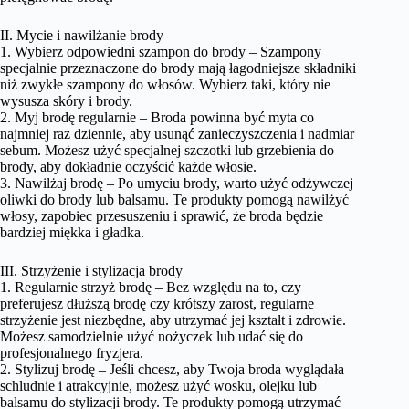
II. Mycie i nawilżanie brody
1. Wybierz odpowiedni szampon do brody – Szampony
specjalnie przeznaczone do brody mają łagodniejsze składniki
niż zwykłe szampony do włosów. Wybierz taki, który nie
wysusza skóry i brody.
2. Myj brodę regularnie – Broda powinna być myta co
najmniej raz dziennie, aby usunąć zanieczyszczenia i nadmiar
sebum. Możesz użyć specjalnej szczotki lub grzebienia do
brody, aby dokładnie oczyścić każde włosie.
3. Nawilżaj brodę – Po umyciu brody, warto użyć odżywczej
oliwki do brody lub balsamu. Te produkty pomogą nawilżyć
włosy, zapobiec przesuszeniu i sprawić, że broda będzie
bardziej miękka i gładka.
III. Strzyżenie i stylizacja brody
1. Regularnie strzyż brodę – Bez względu na to, czy
preferujesz dłuższą brodę czy krótszy zarost, regularne
strzyżenie jest niezbędne, aby utrzymać jej kształt i zdrowie.
Możesz samodzielnie użyć nożyczek lub udać się do
profesjonalnego fryzjera.
2. Stylizuj brodę – Jeśli chcesz, aby Twoja broda wyglądała
schludnie i atrakcyjnie, możesz użyć wosku, olejku lub
balsamu do stylizacji brody. Te produkty pomogą utrzymać