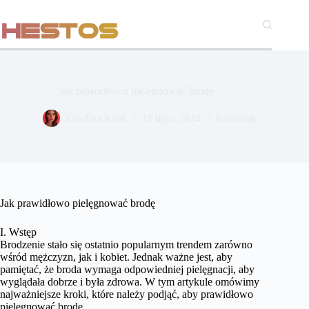
Przejdź
do
treści
Jak prawidłowo pielęgnować brodę
Ewelina Kruk
11 lipca 2024
Pozostałe
Jak prawidłowo pielęgnować brodę
I. Wstęp
Brodzenie stało się ostatnio popularnym trendem zarówno
wśród mężczyzn, jak i kobiet. Jednak ważne jest, aby
pamiętać, że broda wymaga odpowiedniej pielęgnacji, aby
wyglądała dobrze i była zdrowa. W tym artykule omówimy
najważniejsze kroki, które należy podjąć, aby prawidłowo
pielęgnować brodę.