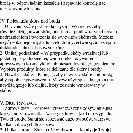
brodę w odpowiednim kształcie i zapewnić kontrolę nad
niesfornymi włosami.
IV. Pielęgnacja skóry pod brodą
1. Utrzymuj skórę pod brodą czystą – Ważne jest, aby
również pielęgnować skórę pod brodą, ponieważ zapobiega to
podrażnieniom i tworzeniu się wykwitów skórnych. Możesz
użyć delikatnego mydła lub żelu do mycia twarzy, a następnie
dokładnie spłukać i osuszyć skórę.
2. Unikaj podrażnień – W przypadku skóry wrażliwej lub
podatnej na podrażnienia, warto unikać używania
agresywnych kosmetyków lub masażu twardego grzebieniem.
Wybierz produkty, które są delikatne dla skóry i brody.
3. Nawilżaj skórę – Pamiętaj, aby nawilżać skórę pod brodą,
aby zapobiec przesuszeniu. Możesz użyć specjalnego kremu
nawilżającego lub olejku, który zostanie wmasowany w
skórę.
V. Dieta i styl życia
1. Zdrowa dieta – Zdrowe i zrównoważone odżywianie jest
korzystne zarówno dla Twojego zdrowia, jak i dla wyglądu
Twojej brody. Staraj się spożywać dużo owoców, warzyw,
białka i zdrowych tłuszczów.
2. Unikaj stresu – Stres może wpływać na kondycję Twojej