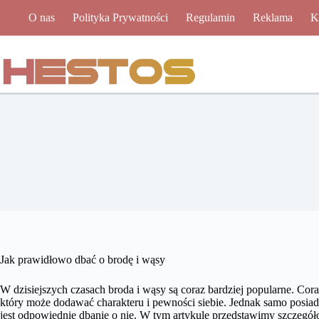
Przejdź
O nas
Polityka Prywatności
Regulamin
Reklama
K
do
treści
Jak prawidłowo dbać o brodę i wąsy
W dzisiejszych czasach broda i wąsy są coraz bardziej popularne. Cora
który może dodawać charakteru i pewności siebie. Jednak samo posia
jest odpowiednie dbanie o nie. W tym artykule przedstawimy szczegóło