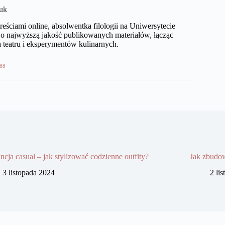
uk
eściami online, absolwentka filologii na Uniwersytecie
o najwyższą jakość publikowanych materiałów, łącząc
 teatru i eksperymentów kulinarnych.
88
ncja casual – jak stylizować codzienne outfity?
Jak zbudow
3 listopada 2024
2 li