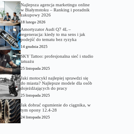
Najlepsza agencja marketingu online
w Białymstoku – Ranking i poradnik
zakupowy 2026
18 lutego 2026
Amortyzator Audi Q7 4L –
regeneracja: kiedy to ma sens i jak
podejść do tematu bez ryzyka
14 grudnia 2025
SKY Tattoo: profesjonalna sieć i studio
tatuażu
25 listopada 2025
Jaki motocykl najlepiej sprawdzi się
do miasta? Najlepsze modele dla osób
dojeżdżających do pracy
25 listopada 2025
Jak dobrać ogumienie do ciągnika, w
tym opony 12.4-28
24 listopada 2025