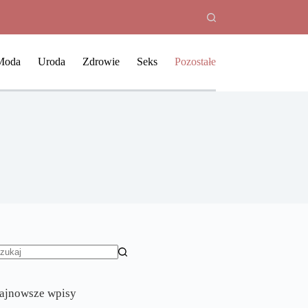
Moda
Uroda
Zdrowie
Seks
Pozostałe
rak
yników
ajnowsze wpisy