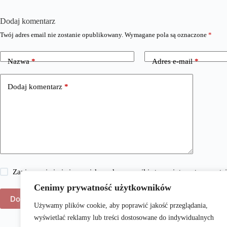
Dodaj komentarz
Twój adres email nie zostanie opublikowany.
Wymagane pola są oznaczone
*
Nazwa
*
Adres e-mail
*
Dodaj komentarz
*
Zapisz moje imię i nazwisko, adres e-mail i stronę internetową w 
Cenimy prywatność użytkowników
Dodaj komentarz
Używamy plików cookie, aby poprawić jakość przeglądania,
wyświetlać reklamy lub treści dostosowane do indywidualnych