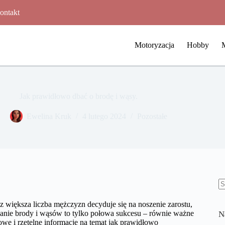
ontakt
Motoryzacja
Hobby
Jak prawidłowo dbać o brodę i wąsy.
Ewelina Kruk
4 lutego 2024
Pozostałe
B
w
z większa liczba mężczyzn decyduje się na noszenie zarostu,
danie brody i wąsów to tylko połowa sukcesu – równie ważne
N
we i rzetelne informacje na temat jak prawidłowo