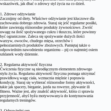
wskazówek, jak dbać o zdrowy styl życia na co dzień.
1. Zdrowe odżywianie
Zacznijmy od diety. Właściwe odżywianie jest kluczowe dla
zachowania dobrego zdrowia. Staraj się jeść regularne posiłki,
które zawierają różnorodne produkty żywnościowe. Zwróć
uwagę na ilość spożywanego cukru i tłuszczu, które powinny
być ograniczone. Zaleca się spożywanie dużych ilości
warzyw, owoców, chudego mięsa, orzechów i
pełnoziarnistych produktów zbożowych. Pamiętaj także o
odpowiednim nawodnieniu organizmu – pij co najmniej osiem
szklanek wody dziennie.
2. Regularna aktywność fizyczna
Ćwiczenia fizyczne są nieodłącznym elementem zdrowego
stylu życia. Regularna aktywność fizyczna pomaga utrzymać
prawidłową wagę ciała, wzmacnia mięśnie i poprawia
kondycję. Staraj się wybierać różnorodne formy aktywności,
takie jak spacery, bieganie, jazda na rowerze, pływanie ili
fitness. Ważne jest, aby znaleźć aktywność, która ci sprawia
przyjemność, abyś był/a motywowany/a do kontynuowania
regularnych treningów.
3. Odpowiedni sen