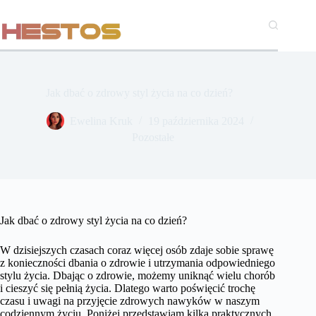
Przejdź
do
treści
Jak dbać o zdrowy styl życia na co dzień?
Ewelina Kruk
19 października 2024
Pozostałe
Jak dbać o zdrowy styl życia na co dzień?
W dzisiejszych czasach coraz więcej osób zdaje sobie sprawę
z konieczności dbania o zdrowie i utrzymania odpowiedniego
stylu życia. Dbając o zdrowie, możemy uniknąć wielu chorób
i cieszyć się pełnią życia. Dlatego warto poświęcić trochę
czasu i uwagi na przyjęcie zdrowych nawyków w naszym
codziennym życiu. Poniżej przedstawiam kilka praktycznych