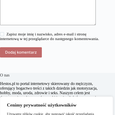
Zapisz moje imię i nazwisko, adres e-mail i stronę
internetową w tej przeglądarce do następnego komentowania.
Dodaj komentarz
O nas
​Hestos.pl to portal internetowy skierowany do mężczyzn,
oferujący bogactwo treści z takich dziedzin jak motoryzacja,
hobby, moda, uroda, zdrowie i seks. Naszym celem jest
dostarczanie praktycznych porad i inspiracji, które pomagają
w podejmowaniu świadomych decyzji oraz zachęcają do
Cenimy prywatność użytkowników
aktywnego stylu życia. Dbamy o to, aby nasze artykuły były
zrozumiałe i dostępne dla każdego, niezależnie od poziomu
Używamy plików cookie, aby poprawić jakość przeglądania,