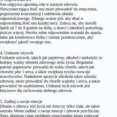
Sen odgrywa ogromną rolę w naszym zdrowiu.
Niewystarczająca ilość snu może prowadzić do zmęczenia,
pogorszenia koncentracji i osłabienia układu
odpornościowego. Dlatego ważne jest, aby dbać o
odpowiednią ilość snu każdej nocy. Zaleca się, aby dorośli
śpieli od 7 do 9 godzin na dobę, a dzieci i młodzież potrzebują
jeszcze więcej. Stwórz sobie odpowiednie warunki do spania,
takie jak komfortowe łóżko i ciemne pomieszczenie, aby
zwiększyć jakość swojego snu.
4. Unikanie używek
Unikanie używek, takich jak papierosy, alkohol i narkotyki, to
kolejny ważny element zdrowego stylu życia. Regularne
palenie papierosów prowadzi do wielu chorób, takich jak
choroby płuc i serca, a także zwiększa ryzyko rozwoju
nowotworów. Nadmierne spożycie alkoholu także szkodzi
zdrowiu, może prowadzić do chorób wątroby i serca, a także
prowadzić do uzależnienia. Unikanie tych używek jest
kluczowe dla zachowania dobrego zdrowia.
5. Zadbaj o swoje emocje
Dbanie o zdrowy styl życia nie dotyczy tylko ciała, ale także
umysłu. Warto zadbać o swoje emocje i zdrowie psychiczne.
Stres, depresja i inne problemy emocjonalne mogą wpływać