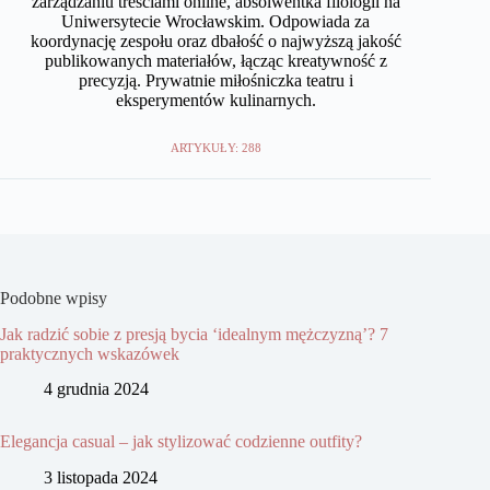
zarządzaniu treściami online, absolwentka filologii na
Uniwersytecie Wrocławskim. Odpowiada za
koordynację zespołu oraz dbałość o najwyższą jakość
publikowanych materiałów, łącząc kreatywność z
precyzją. Prywatnie miłośniczka teatru i
eksperymentów kulinarnych.
ARTYKUŁY: 288
Podobne wpisy
Jak radzić sobie z presją bycia ‘idealnym mężczyzną’? 7
praktycznych wskazówek
4 grudnia 2024
Elegancja casual – jak stylizować codzienne outfity?
3 listopada 2024