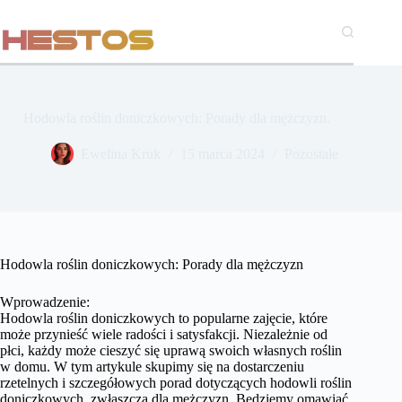
Przejdź
do
treści
Hodowla roślin doniczkowych: Porady dla mężczyzn.
Ewelina Kruk
15 marca 2024
Pozostałe
Hodowla roślin doniczkowych: Porady dla mężczyzn
Wprowadzenie:
Hodowla roślin doniczkowych to popularne zajęcie, które
może przynieść wiele radości i satysfakcji. Niezależnie od
płci, każdy może cieszyć się uprawą swoich własnych roślin
w domu. W tym artykule skupimy się na dostarczeniu
rzetelnych i szczegółowych porad dotyczących hodowli roślin
doniczkowych, zwłaszcza dla mężczyzn. Będziemy omawiać