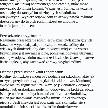
wilgotna, ale unikaj nadmiernego podlewania, które może
prowadzić do gnicia korzeni. Ważne jest również nawożenie
roślin, aby dostarczyć im niezbędnych składników
odżywczych. Wybierz odpowiedni żelazowy nawóz roślinny
dostosowany do twoich roślin i stosuj go zgodnie z
instrukcjami producenta.
Przesadzanie i przycinanie:
Regularne przesadzanie roślin jest ważne, zwłaszcza gdy ich
korzenie wypełniają całą doniczkę. Przesadź rośliny do
większych doniczek, aby dać im więcej miejsca na wzrost.
Przycinanie jest również istotne, ponieważ pozwala utrzymać
roślinę w odpowiednim rozmiarze i kształcie. Usuwaj martwe
liście i gałęzie, aby zachować zdrowy wygląd rośliny.
Ochrona przed szkodnikami i chorobami:
Rośliny doniczkowe mogą być podatne na szkodniki takie jak
mszyce, przędziorki czy przędziorki szklarniowe. Monitoruj
swoje rośliny regularnie i zauważając jakiekolwiek objawy
infekcji lub uszkodzeń, podejmij odpowiednie kroki zaradcze.
Istnieje wiele naturalnych metod zwalczania szkodników,
takich jak stosowanie roztworów mydła lub czerwonego
pieprzu. Jeśli infekcja jest poważniejsza, skonsultuj się z
ogrodnikiem lub specjalistą ds. roślin doniczkowych.