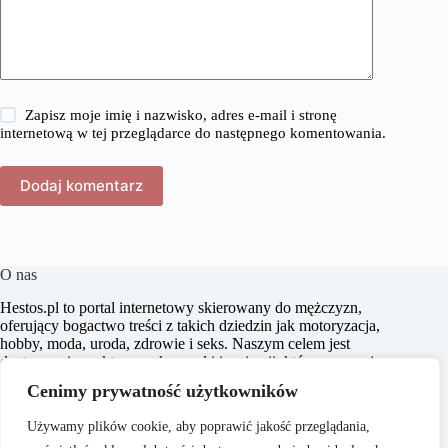
Zapisz moje imię i nazwisko, adres e-mail i stronę
internetową w tej przeglądarce do następnego komentowania.
Dodaj komentarz
O nas
​Hestos.pl to portal internetowy skierowany do mężczyzn,
oferujący bogactwo treści z takich dziedzin jak motoryzacja,
hobby, moda, uroda, zdrowie i seks. Naszym celem jest
dostarczanie praktycznych porad i inspiracji, które pomagają
w podejmowaniu świadomych decyzji oraz zachęcają do
Cenimy prywatność użytkowników
aktywnego stylu życia. Dbamy o to, aby nasze artykuły były
zrozumiałe i dostępne dla każdego, niezależnie od poziomu
Używamy plików cookie, aby poprawić jakość przeglądania,
wiedzy w danym zakresie.