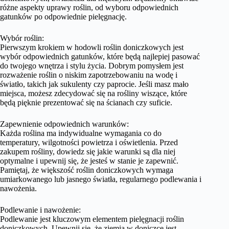
różne aspekty uprawy roślin, od wyboru odpowiednich
gatunków po odpowiednie pielęgnację.
Wybór roślin:
Pierwszym krokiem w hodowli roślin doniczkowych jest
wybór odpowiednich gatunków, które będą najlepiej pasować
do twojego wnętrza i stylu życia. Dobrym pomysłem jest
rozważenie roślin o niskim zapotrzebowaniu na wodę i
światło, takich jak sukulenty czy paprocie. Jeśli masz mało
miejsca, możesz zdecydować się na rośliny wiszące, które
będą pięknie prezentować się na ścianach czy suficie.
Zapewnienie odpowiednich warunków:
Każda roślina ma indywidualne wymagania co do
temperatury, wilgotności powietrza i oświetlenia. Przed
zakupem rośliny, dowiedz się jakie warunki są dla niej
optymalne i upewnij się, że jesteś w stanie je zapewnić.
Pamiętaj, że większość roślin doniczkowych wymaga
umiarkowanego lub jasnego światła, regularnego podlewania i
nawożenia.
Podlewanie i nawożenie:
Podlewanie jest kluczowym elementem pielęgnacji roślin
doniczkowych. Upewnij się, że ziemia w doniczce jest