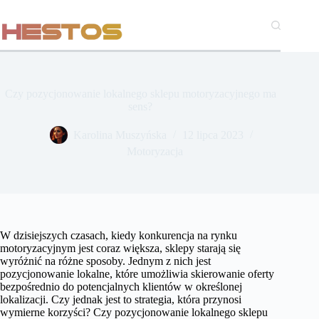
Przejdź
do
treści
Czy pozycjonowanie lokalnego sklepu motoryzacyjnego ma
sens?
Karolina Muszyńska
12 lipca 2023
Motoryzacja
W dzisiejszych czasach, kiedy konkurencja na rynku
motoryzacyjnym jest coraz większa, sklepy starają się
wyróżnić na różne sposoby. Jednym z nich jest
pozycjonowanie lokalne, które umożliwia skierowanie oferty
bezpośrednio do potencjalnych klientów w określonej
lokalizacji. Czy jednak jest to strategia, która przynosi
wymierne korzyści? Czy pozycjonowanie lokalnego sklepu